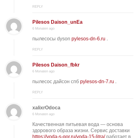
REPLY
Pilesos Daison_unEa
6 Monaten ago
пылесосы dyson
pylesos-dn-6.ru
.
REPLY
Pilesos Daison_fbkr
6 Monaten ago
пылесос дайсон спб
pylesos-dn-7.ru
.
REPLY
xalixrOdoca
6 Monaten ago
Качественная питьевая вода — основа
здорового образа жизни. Сервис доставки
https://voda-s-gor.ru/voda-15-litra/
работает в