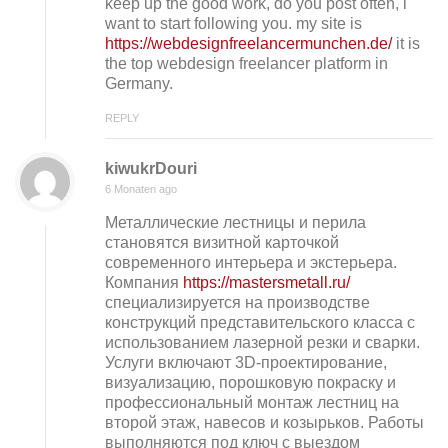
keep up the good work, do you post often, i
want to start following you. my site is
https://webdesignfreelancermunchen.de/
it is
the top webdesign freelancer platform in
Germany.
REPLY
kiwukrDouri
6 Monaten ago
Металлические лестницы и перила
становятся визитной карточкой
современного интерьера и экстерьера.
Компания
https://mastersmetall.ru/
специализируется на производстве
конструкций представительского класса с
использованием лазерной резки и сварки.
Услуги включают 3D-проектирование,
визуализацию, порошковую покраску и
профессиональный монтаж лестниц на
второй этаж, навесов и козырьков. Работы
выполняются под ключ с выездом