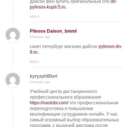
дайсон фен купить оригинальный спб
dn-
pylesos-kupit-5.ru
.
REPLY
Pilesos Daison_bmml
6 Monaten ago
санкт петербург магазин дайсон
pylesos-dn-
9.ru
.
REPLY
kyryzphBlori
6 Monaten ago
Учебный центр дистанционного
профессионального образования
https://nastobr.com/
это профессиональная
переподготовка и повышение
квалификации сотрудников онлайн. У нас
самый огромный выбор образовательных
программ, с выдачей диплома после