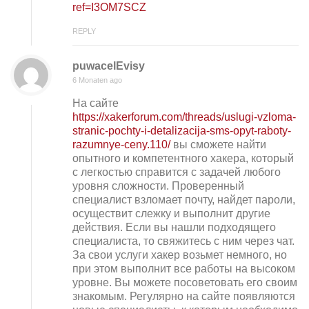
ref=I3OM7SCZ
REPLY
puwacelEvisy
6 Monaten ago
На сайте
https://xakerforum.com/threads/uslugi-vzloma-
stranic-pochty-i-detalizacija-sms-opyt-raboty-
razumnye-ceny.110/
вы сможете найти
опытного и компетентного хакера, который
с легкостью справится с задачей любого
уровня сложности. Проверенный
специалист взломает почту, найдет пароли,
осуществит слежку и выполнит другие
действия. Если вы нашли подходящего
специалиста, то свяжитесь с ним через чат.
За свои услуги хакер возьмет немного, но
при этом выполнит все работы на высоком
уровне. Вы можете посоветовать его своим
знакомым. Регулярно на сайте появляются