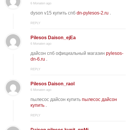
6 Monaten ago
dyson v15 купить спб
dn-pylesos-2.ru
.
REPLY
Pilesos Daison_ejEa
6 Monaten ago
дайсон спб официальный магазин
pylesos-
dn-6.ru
.
REPLY
Pilesos Daison_raol
6 Monaten ago
пылесос дайсон купить
пылесос дайсон
купить
.
REPLY
Daison pilesos kypit_qpMi