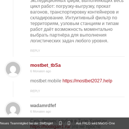
экспедиционных фирм, выполняющих весь
цикл работ: погрузку-выгрузку, прокат
вагонов, транспортировку контейнеров и
складирование. Интуитивный фильтр по
территориям, узловым станциям и типам
работ даёт возможность моментально
выбрать партнёра для выполнения
логистических задач любого уровня.
REPLY
mostbet_tbSa
6 Monaten ago
mostbet mobile
https://mostbet2027.help
REPLY
wadamrdfef
6 Monaten ago
Сеть фитнес клубов в Туле Хулиган
Neues Teammitglied bei der SWEngin!
Aus FKLG wird MaGG-One
https://hooligan1.ru/
это не просто