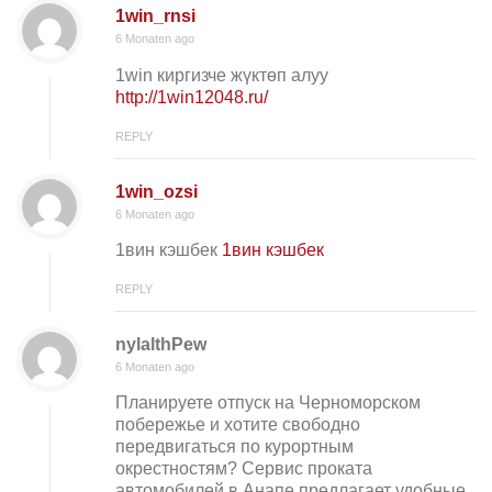
1win_rnsi
6 Monaten ago
1win киргизче жүктөп алуу
http://1win12048.ru/
REPLY
1win_ozsi
6 Monaten ago
1вин кэшбек
1вин кэшбек
REPLY
nylalthPew
6 Monaten ago
Планируете отпуск на Черноморском
побережье и хотите свободно
передвигаться по курортным
окрестностям? Сервис проката
автомобилей в Анапе предлагает удобные