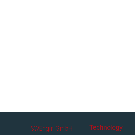
SWEngin GmbH in der „Frankfurter Allgemeine
Sonntagszeitung“. Die Journalistin Bettina
Weiguny besuchte hierzu bereits im Februar die
Prüfstände im Hause des DLR in Stuttgart und
führte interessiert Gespräche mit unserem
technischen Leiter Herrn Dr. Florian Kock und
Business Angel Prof. […]
Read more
7
likes
Technology
SWEngin GmbH