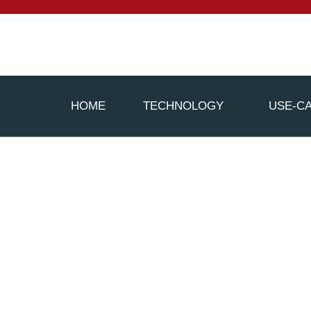
HOME
TECHNOLOGY
USE-C
Pressemitteilung: Wir nehmen Kurs auf
bezahlbaren Klimaschutz