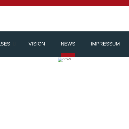
ASES
VISION
NEWS
IMPRESSUM
Wir werden laut
20. November 2022
Frau Weiguny veröffentlicht am 20.11.2022 auf