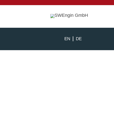
EN
DE
Aus FKLG wird MaGG-One
30. Januar 2017