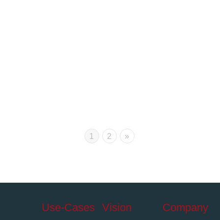
1
2
»
Use-Cases
Vision
Company